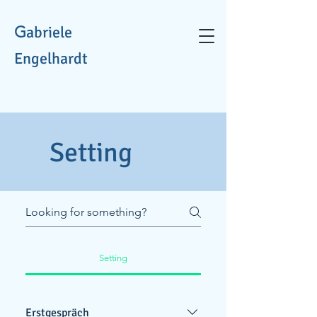
G
abriele
Engelhardt
Setting
Setting
Erstgespräch